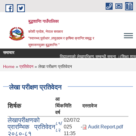
Skip to main content
बुद्धशान्ति गाउँपालिका
कोशी प्रदेश, नेपाल सरकार
"स्वास्थ्य,पूर्वाधार ,लघुउद्यम र कृषिमा क्रान्ति:समृद्ध र
सुशासनयुक्त बुद्धशान्ति "
समाचार
विद्यालयको लेखापरिक्षण सम्बन्धी सूचना ।(शिक्षा शाखा)
You are here
Home
»
प्रतिवेदन
» लेखा परीक्षण प्रतिवेदन
लेखा परीक्षण प्रतिवेदन
आ
शिर्षक
र्थिक
मिति
दस्तावेज
वर्ष
लेखापरीक्षणको
02/07/2
८१/
प्रारम्भिक प्रतिवेदन
025 -
Audit Report.pdf
८२
२०८०-८१
11:35