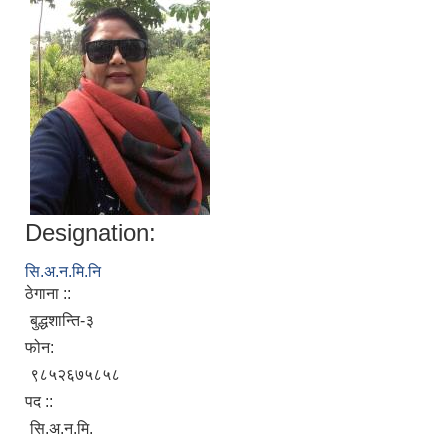
Municipal Office Automation System(MOAS)-Buddhashanti
Designation:
सि.अ.न.मि.नि
ठेगाना ::
बुद्धशान्ति-३
फोन:
९८५२६७५८५८
पद ::
सि.अ.न.मि.