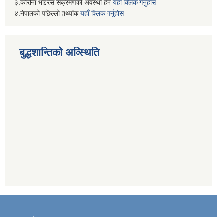
३.कोरोना भाइरस संक्रमणको अवस्था हेर्न
यहाँ क्लिक गर्नुहोस
४.नेपालको पछिल्लो तथ्यांक
यहाँ क्लिक गर्नुहोस
बुद्धशान्तिको अव्स्थिति