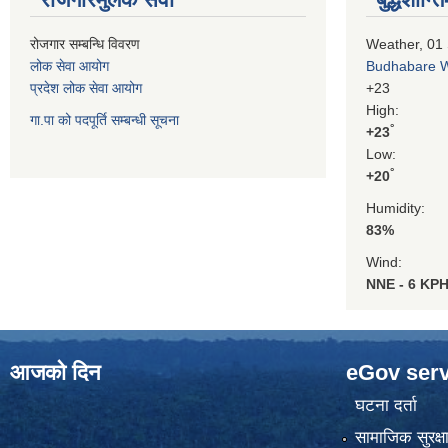
रोजगार सम्बन्धि विवरण
Weather, 01
लोक सेवा आयोग
Budhabare 
प्रदेश लोक सेवा आयोग
+
23
High:
गा.पा को पदपूर्ति सम्बन्धी सूचना
°
+
23
Low:
°
+
20
Humidity:
83%
Wind:
NNE - 6 KP
आजको दिन
eGov serv
घटना दर्ता
सामाजिक सुरक्ष