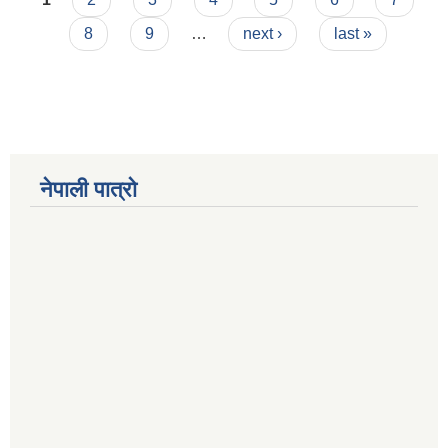
8
9
…
next ›
last »
Municipal Office Automation System(MOAS)-Buddhashanti
नेपाली पात्रो