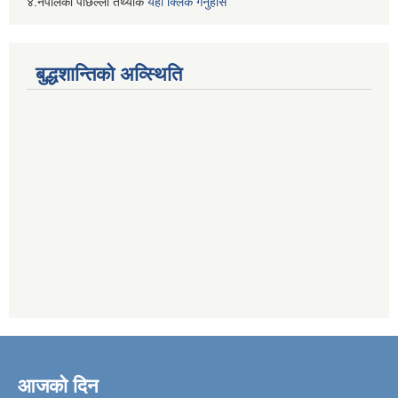
४.नेपालको पछिल्लो तथ्यांक
यहाँ क्लिक गर्नुहोस
बुद्धशान्तिको अव्स्थिति
आजको दिन