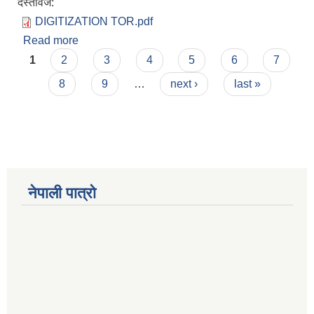
दस्तावेज:
DIGITIZATION TOR.pdf
Read more
about घटना दर्ता किताब डिजिटाइजेसन को कर्यबिबरण
Pages
(TOR)
1
2
3
4
5
6
7
8
9
…
next ›
last »
Municipal Office Automation System(MOAS)-Buddhashanti
नेपाली पात्रो