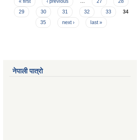
Pages
« first
‹ previous
…
27
28
29
30
31
32
33
34
35
next ›
last »
Municipal Office Automation System(MOAS)-Buddhashanti
नेपाली पात्रो