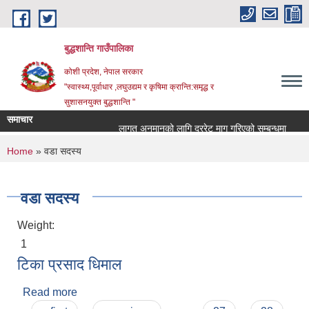
Skip to main content
बुद्धशान्ति गाउँपालिका
कोशी प्रदेश, नेपाल सरकार
"स्वास्थ्य,पूर्वाधार ,लघुउद्यम र कृषिमा क्रान्ति:समृद्ध र
सुशासनयुक्त बुद्धशान्ति "
समाचार
लागत अनुमानको लागि दररेट माग गरिएको सम्बन्धमा
सहक
You are here
Home
» वडा सदस्य
वडा सदस्य
Weight:
1
टिका प्रसाद धिमाल
Read more
about टिका प्रसाद धिमाल