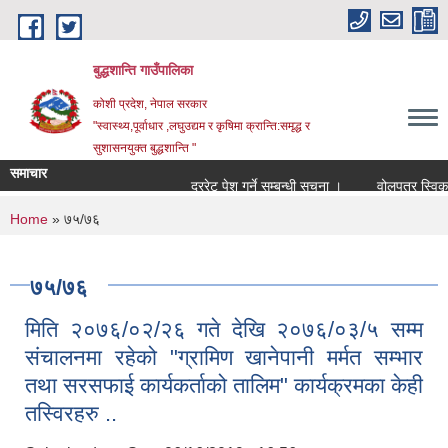
Skip to main content
बुद्धशान्ति गाउँपालिका
कोशी प्रदेश, नेपाल सरकार
"स्वास्थ्य,पूर्वाधार ,लघुउद्यम र कृषिमा क्रान्ति:समृद्ध र
सुशासनयुक्त बुद्धशान्ति "
समाचार
दररेट पेश गर्ने सम्बन्धी सूचना ।
वोलपत्र स्विकृत
You are here
Home
» ७५/७६
७५/७६
मिति २०७६/०२/२६ गते देखि २०७६/०३/५ सम्म
संचालनमा रहेको "ग्रामिण खानेपानी मर्मत सम्भार
तथा सरसफाई कार्यकर्ताको तालिम" कार्यक्रमका केही
तस्विरहरु ..