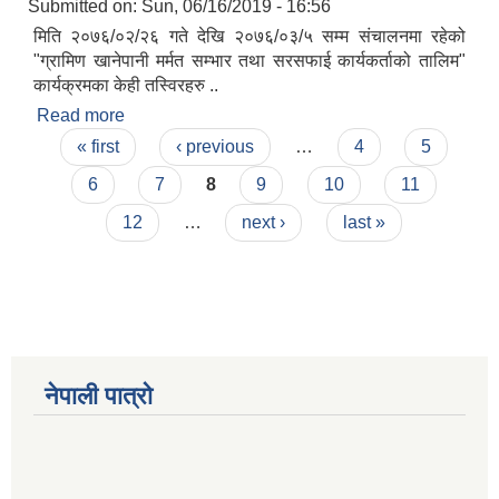
Submitted on:
Sun, 06/16/2019 - 16:56
मिति २०७६/०२/२६ गते देखि २०७६/०३/५ सम्म संचालनमा रहेको
"ग्रामिण खानेपानी मर्मत सम्भार तथा सरसफाई कार्यकर्ताको तालिम"
कार्यक्रमका केही तस्विरहरु ..
Read more
about मिति २०७६/०२/२६ गते देखि २०७६/०३/५ सम्म
Pages
संचालनमा रहेको "ग्रामिण खानेपानी मर्मत सम्भार तथा
« first
‹ previous
…
4
5
Municipal Office Automation System(MOAS)-Buddhashanti
सरसफाई कार्यकर्ताको तालिम" कार्यक्रमका केही तस्विरहरु
6
7
8
9
10
11
..
12
…
next ›
last »
नेपाली पात्रो