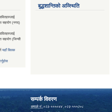
बुद्धशान्तिको अव्स्थिति
भावितहरुलाई
राप्त सहयोग (नगद)
भावितहरुलाई
ाप्त सहयोग (जिन्सी
्न
यहाँ क्लिक
र्नुहोस
सम्पर्क विवरण
सम्पर्क नं :
०२३-५५५०४४ ,०२३-५५५२०८