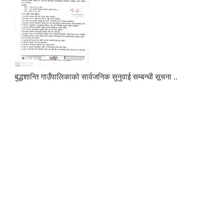
Municipal Office Automation System(MOAS)-Buddhashanti
बुद्धशान्ति गाउँपालिकाको सार्वजनिक सुनुवाई सम्बन्धी सूचना ..